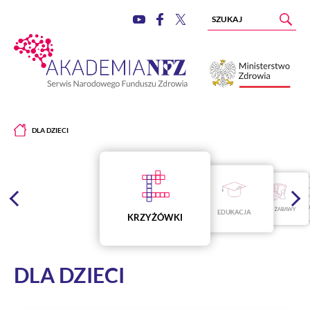
DLA DZIECI
E-BOO
GRY I ZABAWY
EDUKACJA
KRZYŻÓWKI
DLA DZIECI