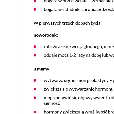
bogata w przeciwciała – wzmacnia
bogata w składniki chroniące dzieck
W pierwszych trzech dobach życia:
noworodek:
robi wrażenie wciąż głodnego, mniej
oddaje mocz 1-2 razy na dobę lub w
u mamy:
wytwarza się hormon prolaktyny –
zwiększa się wytwarzanie hormonu 
mogą pojawić się objawy wyrzutu ok
senność
hormony zwiększają wrażliwość bro