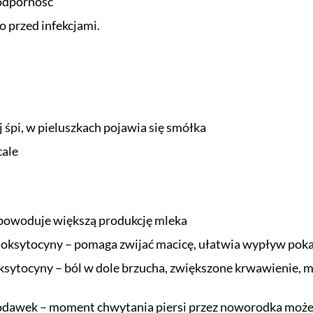
 odporność
o przed infekcjami.
 śpi, w pieluszkach pojawia się smółka
cale
 powoduje większą produkcję mleka
oksytocyny – pomaga zwijać macicę, ułatwia wypływ poka
sytocyny – ból w dole brzucha, zwiększone krwawienie, m
dawek – moment chwytania piersi przez noworodka może b