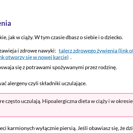
enia
, jak w ciąży. W tym czasie dbasz o siebie i o dziecko.
zawieja i zdrowe nawyki:
talerz zdrowego żywienia (link o
nk otworzy się w nowej karcie)
.
oswaja się z potrawami spożywanymi przez rodzinę.
ć alergeny czyli składniki uczulające.
 często uczulają. Hipoalergiczna dieta w ciąży i w okresie 
i karmionych wyłącznie piersią. Jeśli obawiasz się, że dzi