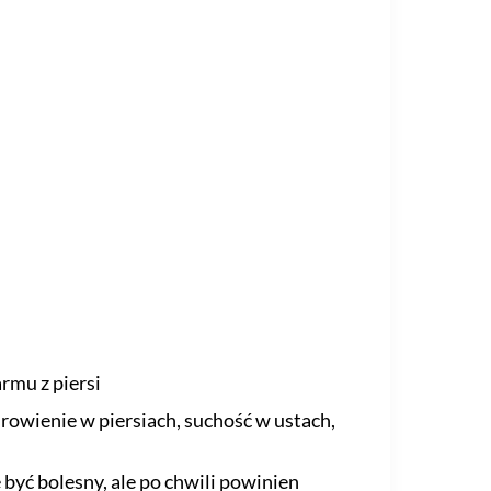
rmu z piersi
rowienie w piersiach, suchość w ustach,
yć bolesny, ale po chwili powinien