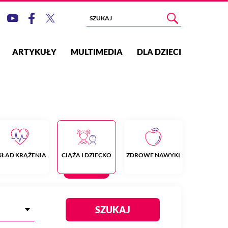
ARTYKUŁY
MULTIMEDIA
DLA DZIECI
KŁAD KRĄŻENIA
CIĄŻA I DZIECKO
ZDROWE NAWYKI
SZUKAJ