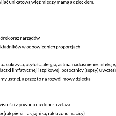
wijać unikatową więź między mamą a dzieckiem.
mórek oraz narządów
 składników w odpowiednich proporcjach
p.: cukrzyca, otyłość, alergia, astma, nadciśnienie, infekcj
czki limfatycznej i szpikowej, posocznicy (sepsy) u wcze
amy ustnej, a przez to na rozwój mowy dziecka
istości z powodu niedoboru żelaza
rak piersi, rak jajnika, rak trzonu macicy)