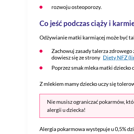
rozwoju osteoporozy.
Co jeść podczas ciąży i karmi
Odżywianie matki karmiącej może być takie
Zachowuj zasady talerza zdrowego 
dowiesz się ze strony
Diety NFZ (li
Poprzez smak mleka matki dziecko 
Z mlekiem mamy dziecko uczy się tolerowa
Nie musisz ograniczać pokarmów, które
alergii u dziecka!
Alergia pokarmowa występuje u 0,5% dziec