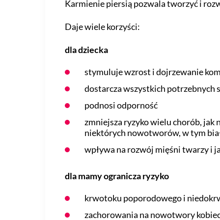
Karmienie piersią pozwala tworzyć i roz
Daje wiele korzyści:
dla dziecka
stymuluje wzrost i dojrzewanie ko
dostarcza wszystkich potrzebnych
podnosi odporność
zmniejsza ryzyko wielu chorób, jak n
niektórych nowotworów, w tym biała
wpływa na rozwój mięśni twarzy i j
dla mamy ogranicza ryzyko
krwotoku poporodowego i niedokrw
zachorowania na nowotwory kobiece (