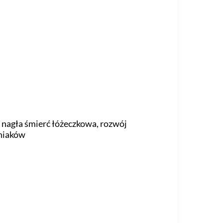
e, nagła śmierć łóżeczkowa, rozwój
śniaków