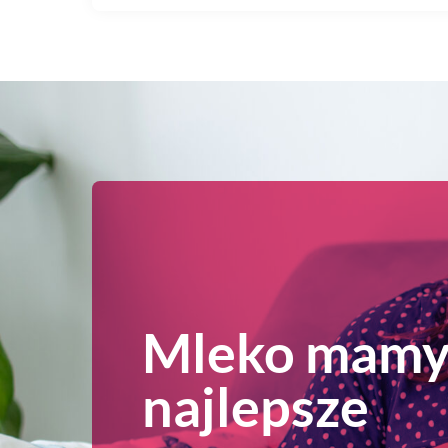
Mleko mamy 
najlepsze