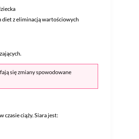
dziecka
 diet z eliminacją wartościowych
rzających.
cofają się zmiany spowodowane
zasie ciąży. Siara jest: