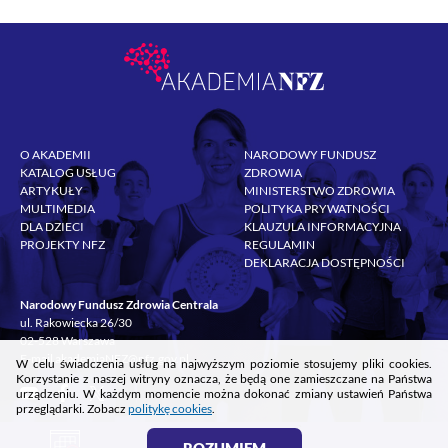
O AKADEMII
NARODOWY FUNDUSZ
KATALOG USŁUG
ZDROWIA
ARTYKUŁY
MINISTERSTWO ZDROWIA
MULTIMEDIA
POLITYKA PRYWATNOŚCI
DLA DZIECI
KLAUZULA INFORMACYJNA
PROJEKTY NFZ
REGULAMIN
DEKLARACJA DOSTĘPNOŚCI
Narodowy Fundusz Zdrowia Centrala
ul. Rakowiecka 26/30
02-528 Warszawa
E-mail
akademiaNFZ@nfz.gov.pl
W celu świadczenia usług na najwyższym poziomie stosujemy pliki cookies.
Korzystanie z naszej witryny oznacza, że będą one zamieszczane na Państwa
urządzeniu. W każdym momencie można dokonać zmiany ustawień Państwa
przeglądarki. Zobacz
politykę cookies
.
`
ROZUMIEM