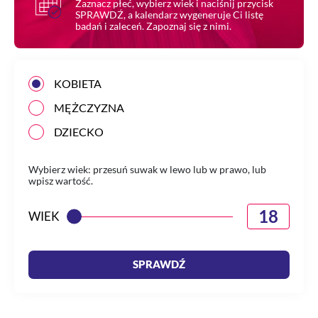
Zaznacz płeć, wybierz wiek i naciśnij przycisk
SPRAWDŹ, a kalendarz wygeneruje Ci listę
badań i zaleceń. Zapoznaj się z nimi.
KOBIETA
MĘŻCZYZNA
DZIECKO
Wybierz wiek: przesuń suwak w lewo lub w prawo, lub
wpisz wartość.
WIEK
SPRAWDŹ