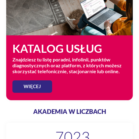
KATALOG USŁUG
Znajdziesz tu listę poradni, infolinii, punktów
diagnostycznych oraz platform, z których możesz
skorzystać telefonicznie, stacjonarnie lub online.
WIĘCEJ
AKADEMIA W LICZBACH
7023