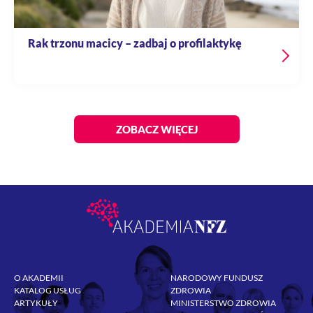
Rak trzonu macicy – zadbaj o profilaktykę
ZOBACZ WIĘCEJ
O AKADEMII
NARODOWY FUNDUSZ
KATALOG USŁUG
ZDROWIA
ARTYKUŁY
MINISTERSTWO ZDROWIA