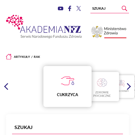
ARTYKUŁY
RAK
NOWOT
KOŚCI I STAWY
ZDROWIE
CUKRZYCA
PSYCHICZNE