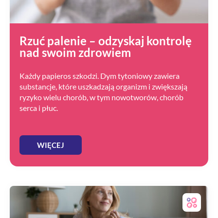
Rzuć palenie – odzyskaj kontrolę
nad swoim zdrowiem
Każdy papieros szkodzi. Dym tytoniowy zawiera
substancje, które uszkadzają organizm i zwiększają
ryzyko wielu chorób, w tym nowotworów, chorób
serca i płuc.
WIĘCEJ