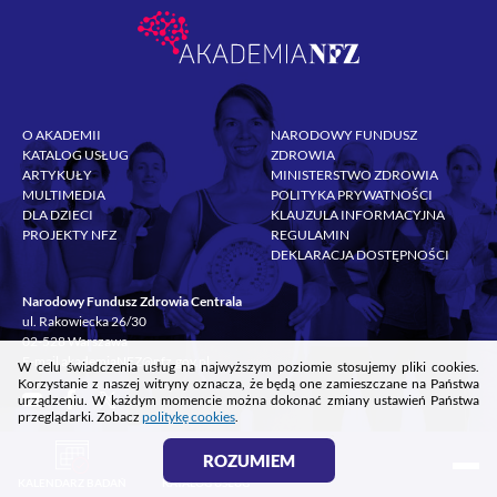
O AKADEMII
NARODOWY FUNDUSZ
KATALOG USŁUG
ZDROWIA
ARTYKUŁY
MINISTERSTWO ZDROWIA
MULTIMEDIA
POLITYKA PRYWATNOŚCI
DLA DZIECI
KLAUZULA INFORMACYJNA
PROJEKTY NFZ
REGULAMIN
DEKLARACJA DOSTĘPNOŚCI
Narodowy Fundusz Zdrowia Centrala
ul. Rakowiecka 26/30
02-528 Warszawa
E-mail
akademiaNFZ@nfz.gov.pl
W celu świadczenia usług na najwyższym poziomie stosujemy pliki cookies.
Korzystanie z naszej witryny oznacza, że będą one zamieszczane na Państwa
urządzeniu. W każdym momencie można dokonać zmiany ustawień Państwa
przeglądarki. Zobacz
politykę cookies
.
`
ROZUMIEM
KALENDARZ BADAŃ
KATALOG USŁUG