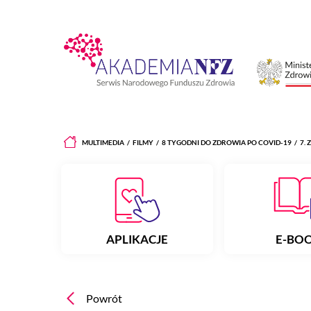
MULTIMEDIA
FILMY
8 TYGODNI DO ZDROWIA PO COVID-19
7.
APLIKACJE
E-BO
Powrót