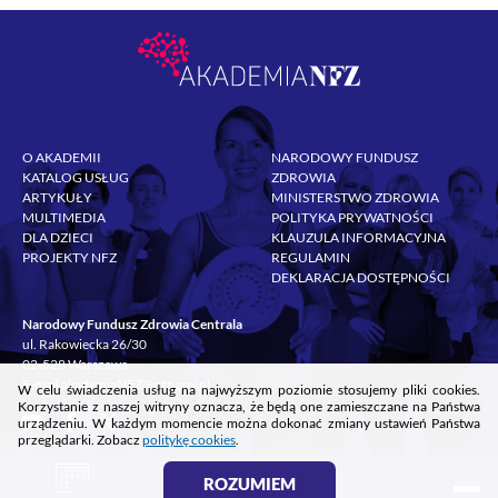
O AKADEMII
NARODOWY FUNDUSZ
KATALOG USŁUG
ZDROWIA
ARTYKUŁY
MINISTERSTWO ZDROWIA
MULTIMEDIA
POLITYKA PRYWATNOŚCI
DLA DZIECI
KLAUZULA INFORMACYJNA
PROJEKTY NFZ
REGULAMIN
DEKLARACJA DOSTĘPNOŚCI
Narodowy Fundusz Zdrowia Centrala
ul. Rakowiecka 26/30
02-528 Warszawa
E-mail
akademiaNFZ@nfz.gov.pl
W celu świadczenia usług na najwyższym poziomie stosujemy pliki cookies.
Korzystanie z naszej witryny oznacza, że będą one zamieszczane na Państwa
urządzeniu. W każdym momencie można dokonać zmiany ustawień Państwa
przeglądarki. Zobacz
politykę cookies
.
`
ROZUMIEM