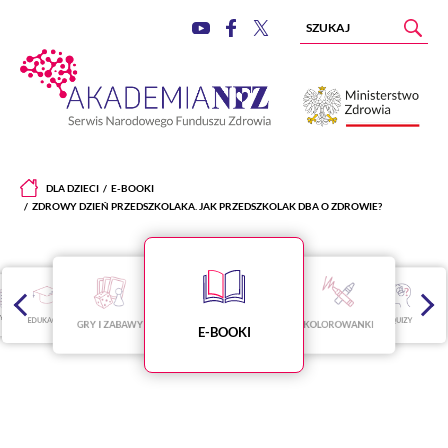
DLA DZIECI
E-BOOKI
ZDROWY DZIEŃ PRZEDSZKOLAKA. JAK PRZEDSZKOLAK DBA O ZDROWIE?
ZYŻÓWKI
EDUKACJA
QUIZY
GRY I ZABAWY
KOLOROWANKI
E-BOOKI