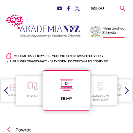
MULTIMEDIA
FILMY
8 TYGODNI DO ZDROWIA PO COVID-19
2. FILM WPROWADZAJĄCY – “8 TYGODNI DO ZDROWIA PO COVID-19”
APLIKACJE
QUIZY
E-BOOKI
MAGAZYN ZE
FILMY
ZDROWIEM
Powrót